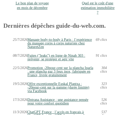
Le bon plan de voyage
Quel est le coût d'une
en mois de décembre
estimation immobilière
?
Dernières dépêches guide-du-web.com.
25/7/2026
Massage body-to-body à Paris : l’expérience
69 clics
du massage corps à corps naturiste chez
NaturetZen
08/7/2026
Fuites (“leaks”) en ligne de Ninah 303 :
91 clics
prévenir, se protéger et agir vite
22/5/2026
Promotion -20pour-cent sur la plancha Iparla
304
: une plancha gaz 3 feux inox, fabriquée en
clics
France, livrée gratuitement
19/5/2026
Offre exceptionnelle Euskal Plantxa :
323
-20pour-cent sur la gamme (durée limitée)
clics
via Facebook
17/3/2026
Dotrana Assistance : une assistance pensée
526
pour votre confort quotidien
clics
11/3/2026
ChatGPT France : l’accès en français à
537