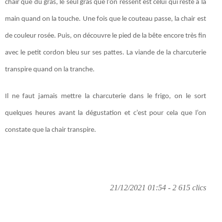
chair que du gras, le seul gras que l’on ressent est celui qui reste à la
main quand on la touche. Une fois que le couteau passe, la chair est
de couleur rosée. Puis, on découvre le pied de la bête encore très fin
avec le petit cordon bleu sur ses pattes. La viande de la charcuterie
transpire quand on la tranche.
Il ne faut jamais mettre la charcuterie dans le frigo, on le sort
quelques heures avant la dégustation et c’est pour cela que l’on
constate que la chair transpire.
21/12/2021 01:54 - 2 615 clics