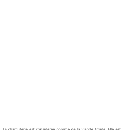
La charcuterie est considérée comme de la viande froide. Elle est