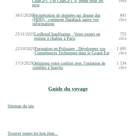
ChatGPT 5 et ChatGPT 4, pensé pour les
clics
pros
16/1/2026
Récupération de données sur disque dur
841
(HDD) : comment Databack sauve vos
clics
informations
25/11/2025
LesBonsChauffagiste : Votre expert en
755
pompe à chaleur à Paris
clics
22/10/2025
Formation en Polissage : Développez vos
1 095
Compétences Techniques dans le Grand-Est
clics
17/3/2025
Optimisez votre confort avec l'isolation de
1 534
combles à biarritz
clics
Guide du voyage
Sitemap du site
Trouver toutes les bon plan...