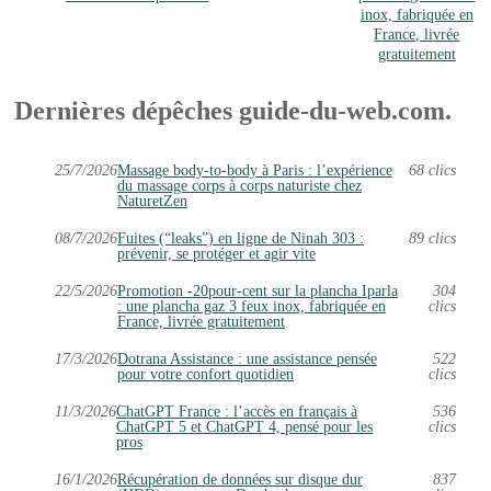
inox, fabriquée en
France, livrée
gratuitement
Dernières dépêches guide-du-web.com.
25/7/2026
Massage body-to-body à Paris : l’expérience
68 clics
du massage corps à corps naturiste chez
NaturetZen
08/7/2026
Fuites (“leaks”) en ligne de Ninah 303 :
89 clics
prévenir, se protéger et agir vite
22/5/2026
Promotion -20pour-cent sur la plancha Iparla
304
: une plancha gaz 3 feux inox, fabriquée en
clics
France, livrée gratuitement
17/3/2026
Dotrana Assistance : une assistance pensée
522
pour votre confort quotidien
clics
11/3/2026
ChatGPT France : l’accès en français à
536
ChatGPT 5 et ChatGPT 4, pensé pour les
clics
pros
16/1/2026
Récupération de données sur disque dur
837