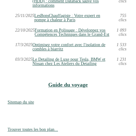
(HDD) : comment Databack sauve vos
clics
informations
25/11/2025
LesBonsChauffagiste : Votre expert en
755
pompe à chaleur à Paris
clics
22/10/2025
Formation en Polissage : Développez vos
1 093
Compétences Techniques dans le Grand-Est
clics
17/3/2025
Optimisez votre confort avec l'isolation de
1 533
combles à biarritz
clics
03/3/2025
Le Detailing de Luxe pour Tesla, BMW et
1 231
Nissan chez Les Ateliers du Detailing
clics
Guide du voyage
Sitemap du site
Trouver toutes les bon plan...