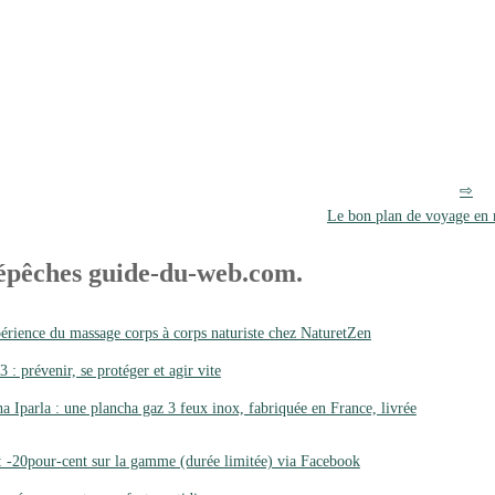
Le bon plan de voyage en
épêches guide-du-web.com.
érience du massage corps à corps naturiste chez NaturetZen
 : prévenir, se protéger et agir vite
a Iparla : une plancha gaz 3 feux inox, fabriquée en France, livrée
: -20pour-cent sur la gamme (durée limitée) via Facebook