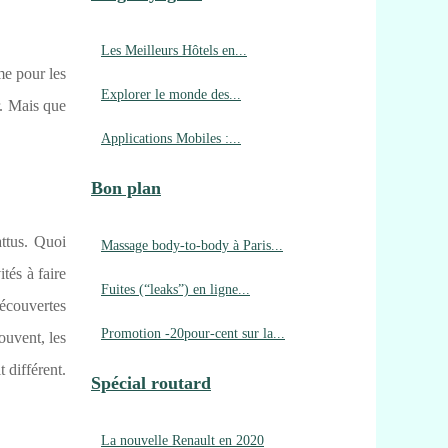
Les Meilleurs Hôtels en...
me pour les
Explorer le monde des...
er. Mais que
Applications Mobiles :...
Bon plan
attus. Quoi
Massage body-to-body à Paris...
ités à faire
Fuites (“leaks”) en ligne...
 découvertes
Promotion -20pour-cent sur la...
ouvent, les
 différent.
Spécial routard
La nouvelle Renault en 2020