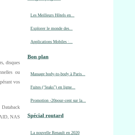
Les Meilleurs Hôtels en...
Explorer le monde des...
Applications Mobiles :...
Bon plan
rs, disques
nnelles ou
Massage body-to-body à Paris...
upérant vos
Fuites (“leaks”) en ligne...
Promotion -20pour-cent sur la...
, Databack
Spécial routard
s RAID, NAS
La nouvelle Renault en 2020