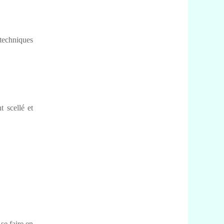
techniques
 scellé et
se faire en