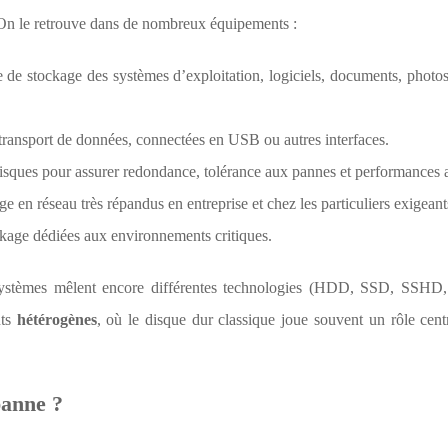
. On le retrouve dans de nombreux équipements :
le de stockage des systèmes d’exploitation, logiciels, documents, photos
 transport de données, connectées en USB ou autres interfaces.
disques pour assurer redondance, tolérance aux pannes et performances 
age en réseau très répandus en entreprise et chez les particuliers exigeant
ockage dédiées aux environnements critiques.
stèmes mêlent encore différentes technologies (HDD, SSD, SSHD,
nts
hétérogènes
, où le disque dur classique joue souvent un rôle cent
panne ?