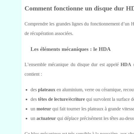
Comment fonctionne un disque dur H
Comprendre les grandes lignes du fonctionnement d’un H
de récupération associées.
Les éléments mécaniques : le HDA
L’ensemble mécanique du disque dur est appelé
HDA
(
contient :
des
plateaux
en aluminium, verre ou céramique, recouv
des
têtes de lecture/écriture
qui survolent la surface d
un
moteur
qui fait tourner les plateaux à grande vitesse
un
actuateur
qui déplace précisément les têtes au-dessu
Ce bloc mécanique est très sensible à la poussière, aux c