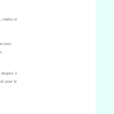
, vidéos et
accrues.
s.
 disques à
ral pour le