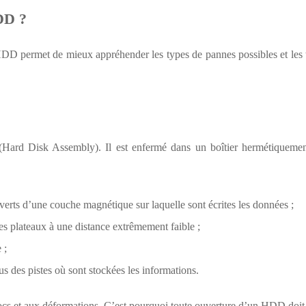
DD ?
DD permet de mieux appréhender les types de pannes possibles et les 
Hard Disk Assembly). Il est enfermé dans un boîtier hermétiquement
erts d’une couche magnétique sur laquelle sont écrites les données ;
es plateaux à une distance extrêmement faible ;
 ;
s des pistes où sont stockées les informations.
hocs et aux déformations. C’est pourquoi toute ouverture d’un HDD doit 