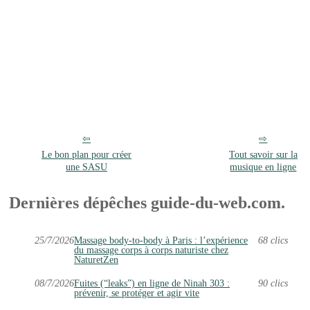
Le bon plan pour créer
Tout savoir sur la
une SASU
musique en ligne
Dernières dépêches guide-du-web.com.
25/7/2026
Massage body-to-body à Paris : l’expérience
68 clics
du massage corps à corps naturiste chez
NaturetZen
08/7/2026
Fuites (“leaks”) en ligne de Ninah 303 :
90 clics
prévenir, se protéger et agir vite