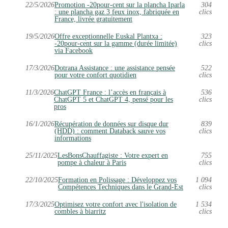
22/5/2026
Promotion -20pour-cent sur la plancha Iparla
304
: une plancha gaz 3 feux inox, fabriquée en
clics
France, livrée gratuitement
19/5/2026
Offre exceptionnelle Euskal Plantxa :
323
-20pour-cent sur la gamme (durée limitée)
clics
via Facebook
17/3/2026
Dotrana Assistance : une assistance pensée
522
pour votre confort quotidien
clics
11/3/2026
ChatGPT France : l’accès en français à
536
ChatGPT 5 et ChatGPT 4, pensé pour les
clics
pros
16/1/2026
Récupération de données sur disque dur
839
(HDD) : comment Databack sauve vos
clics
informations
25/11/2025
LesBonsChauffagiste : Votre expert en
755
pompe à chaleur à Paris
clics
22/10/2025
Formation en Polissage : Développez vos
1 094
Compétences Techniques dans le Grand-Est
clics
17/3/2025
Optimisez votre confort avec l'isolation de
1 534
combles à biarritz
clics